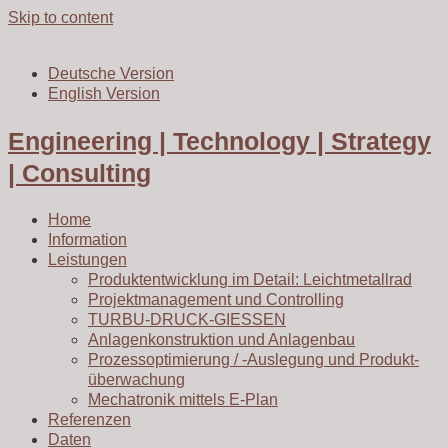
Skip to content
Deutsche Version
English Version
Engineering | Technology | Strategy
| Consulting
Home
Information
Leistungen
Produkt­ent­wick­lung im Detail: Leichtmetallrad
Projekt­manage­ment und Controlling
TURBU-DRUCK-GIESSEN
Anlagenkonstruktion und Anlagenbau
Prozess­opti­mie­rung / -Auslegung und Produkt­
über­wachung
Mechatronik mittels E-Plan
Referenzen
Daten